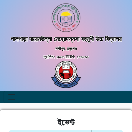
পালপাড়া দায়েমউল্লা মেহেরুন্নেসা বহুমুখী উচ্চ বিদ্যালয়
লক্ষ্মীপুর, চন্দ্রগঞ্জ
স্থাপিত: ১৯৬৩ EIIN: ১০৬৮৬০
ইভেন্ট