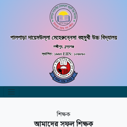
পালপাড়া দায়েমউল্লা মেহেরুন্নেসা বহুমুখী উচ্চ বিদ্যালয়
লক্ষ্মীপুর, চন্দ্রগঞ্জ
স্থাপিত: ১৯৬৩ EIIN: ১০৬৮৬০
শিক্ষক
আমাদের সফল শিক্ষক