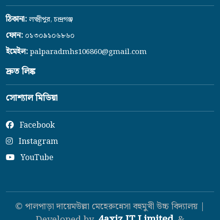
ঠিকানা:
লক্ষ্মীপুর, চন্দ্রগঞ্জ
ফোন:
০১৩০৯১০৬৮৬০
ইমেইল:
palparadmhs106860@gmail.com
দ্রুত লিঙ্ক
সোশ্যাল মিডিয়া
Facebook
Instagram
YouTube
© পালপাড়া দায়েমউল্লা মেহেরুন্নেসা বহুমুখী উচ্চ বিদ্যালয় |
4axiz IT Limited
Developed by
&