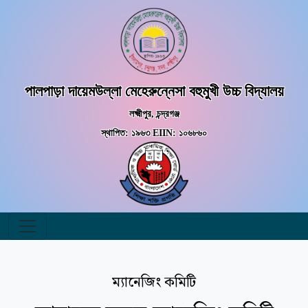
পালপাড়া দায়েমউল্লা মেহেরুন্নেসা বহুমুখী উচ্চ বিদ্যালয়
লক্ষ্মীপুর, চন্দ্রগঞ্জ
স্থাপিত: ১৯৬৩ EIIN: ১০৬৮৬০
ম্যানেজিং কমিটি