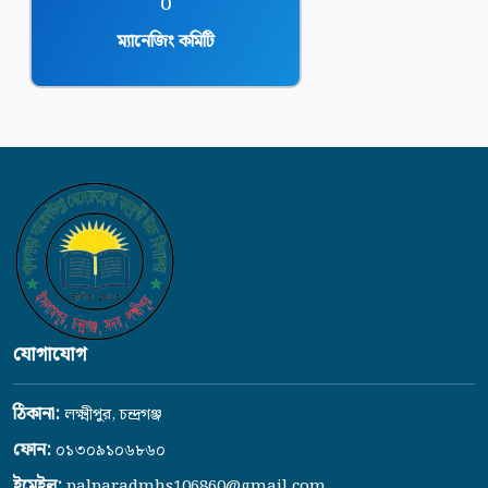
o
ম্যানেজিং কমিটি
যোগাযোগ
ঠিকানা:
লক্ষ্মীপুর, চন্দ্রগঞ্জ
ফোন:
০১৩০৯১০৬৮৬০
ইমেইল:
palparadmhs106860@gmail.com